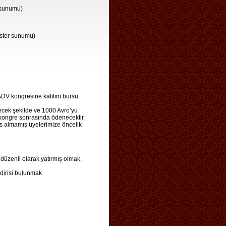
r sunumu)
oster sunumu)
EADV kongresine katılım bursu
recek şekilde ve 1000 Avro’yu
kongre sonrasında ödenecektir.
 almamış üyelerimize öncelik
 düzenli olarak yatırmış olmak,
ldirisi bulunmak