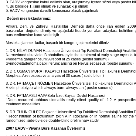
3. EADV kongresine kabul edilmiş olan, araştırmayı içeren sözel veya poster bi
4. Bu bildiride 1. isim olmak ve sunacak kişi olmak
5. EADV kongresine davetli konuşmacı olarak çağrılmak
Değerli meslektaşlarımız
;
Ankara Deri, ve Zührevi Hastalıklar Derneği daha önce ilan edilen 200
başvuruları değerlendirmiş ve aşağıdaki listede yer alan adaylara belirtilen ç
burs verilmesine karar verilmiştir.
Meslektaşlarımızı kutlar, başarılı bir kongre geçirmelerini dileriz.
1. DR. NİLAY DUMAN Hacettepe Üniversitesi Tıp Fakültesi Dermatoloji Anabili
Narrowband ultraviolet B phototherapy in the treatment of early stage mycosis 
Pyoderma gangrenosum: A report of 25 cases (poster sunumu)
Syrinocystadenoma papilliferum; arising on Nevus sebaseus (poster sunumu)
2. DR. OSMAN MURAT KALAYCI Hacettepe Üniversitesi Tıp Fakültesi Dermatolo
Morphea: A retrospective analysis of 30 cases ( sözlü bildiri)
3. DR. FATMA ÇETİNÖZMEN Hacettepe Üniversitesi Tıp Fakültesi Dermatoloji A
A skin phototype which always burn, always tan ( poster sunumu)
4. DR. FATMA ASLI HAPABolu İzzet Baysal Devlet Hastanesi
‘’Does recurrent aphtous stomatitis really effect quality of life?: A prospect
treatment modailities.
5. DR. TÜLİN GÜLEÇ Başkent Üniversitesi Tıp Fakültesi Dermatoloji Anabilim D
‘’Reconstitution of botulinium toxin A in lidocaine or in normal saline for the 
randomized, side-by-side double-blind preliminary study’’
2007 EADV - Viyana Burs Kazanan Üyelerimiz