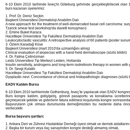
6-10 Ekim 2010 tarihinde İsveç'in Göteburg şehrinde gerçekleştirilecek olan 
burs kazanan üyelerimiz:
1. Prof. Dr. Deniz Seçkin
Başkent Üniversitesi Dermatoloji Anabilim Dalı
A new approach for the treatment of well-demarcated basal cell carcinoma: surg
Tzanck smear test (workshop'da davetli konuşmacı)
2. Emine Buket Karaca
Hacettepe Üniversitesi Tıp Fakültesi Dermatoloji Anabilim Dalı
Leukocytoclastic vasculitis: A retrospective analysis of 60 patients (poster sunu
3. Özlem Karadağ Köse
Başkent Üniversitesi (mart 2010'da uzmanlığını almış)
Clinical evaluation of alopecias with a hand-held dermatoscope (sözlü bildiri)
4. Dr. Fatma Çetinözman
Leids Üniversitesi Tıp Merkezi Leiden, Hollanda
Insulin sensitivity, androgens and long-term isotretinoin therapy in women wit
5. Dr. Sevgi Kulaklı
Hacettepe Üniversitesi Tıp Fakültesi Dermatoloji Anabilim Dalı
Dysplastic nevi: Concordance of clinical and histopathologic diagnoses (sözlü bi
EADV Katılım Bursu
6-10 Ekim 2010 tarihlerinde Gothenburg, İsveç’te yapılacak olan EADV kongresin
Burs kongre katılım, gidiş/geliş, görevli pasaportu ve konaklama ücretleri
geçmeyecek şekilde ve giderlerin fatura edilmesi koşulunda kongre sonrasında
Başvuruların çok olması durumunda derneğimizden bu nedenle daha önce
verilecektir.
Bursa başvuru şartları:
1. Ankara Deri ve Zührevi Hastalıklar Derneği üyesi olmak ve dernek aidatlarını
2. Başka bir kurum veya ilaç sanayinden kongre desteği almamış olmak,