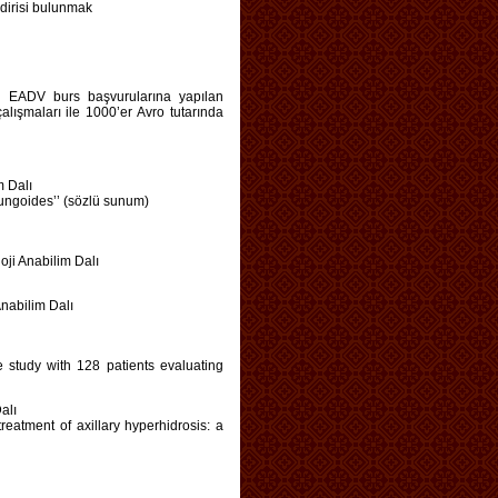
ldirisi bulunmak
9 EADV burs başvurularına yapılan
alışmaları ile 1000’er Avro tutarında
m Dalı
fungoides’’ (sözlü sunum)
ji Anabilim Dalı
nabilim Dalı
ive study with 128 patients evaluating
alı
treatment of axillary hyperhidrosis: a