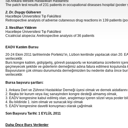
SB Ankara Meslek Hastalıkları Hastanesi
The patch test results of 231 patients in occupational diseases hospital (poste
2. Dr. Duygu Gülseren
Hacettepe Üniversitesi Tıp Fakültesi
Retrospective analysis of adverse cutaneous drug reactions in 139 patients (p
3. Neslihan Yıldırım
Hacettepe Üniversitesi Tıp Fakültesi
Cicatricial alopecia: Aretrospective analysis of 36 patients
EADV Katılım Bursu
20-24 Ekim 2011 tarihlerinde Portekiz’in, Lizbon kentinde yapılacak olan 20. 
verilecektir.
Burs kongre katılım, gidiş/geliş, görevli pasaportu ve konaklama ücretlerini içe
geçmeyecek şekilde ve giderlerin derneğimiz adına fatura edilmesi koşulunda 
Başvuruların çok olması durumunda derneğimizden bu nedenle daha önce burs
verilecektir.
Bursa başvuru şartları:
1. Ankara Deri ve Zührevi Hastalıklar Derneği üyesi olmak ve dernek aidatlarını
2. Başka bir kurum veya ilaç sanayinden kongre desteği almamış olmak,
3. EADV kongresine kabul edilmiş olan, araştırmayı içeren sözel veya poster bi
4. Bu bildiride 1. isim olmak ve sunacak kişi olmak
5. EADV kongresine davetli konuşmacı olarak çağrılmak
Son Başvuru Tarihi: 1 EYLÜL 2011
Daha Önce Burs Verilenler