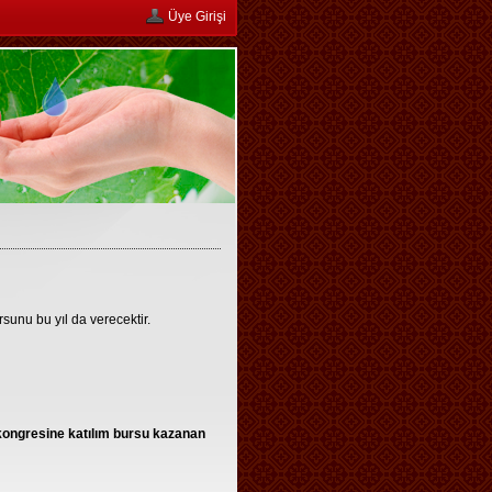
Üye Girişi
ursunu bu yıl da verecektir.
 kongresine katılım bursu kazanan