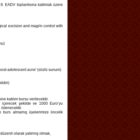
19. EADV toplantısına katılmak üzere
ical excision and magrin control with
mu)
h post-adolescent acne' (sözlü sunum)
ldiri)
e katılım bursu verilecektir.
ni içerecek şekilde ve 1000 Euro’yu
 ödenecektir.
 burs almamış üyelerimize öncelik
 düzenli olarak yatırmış olmak,