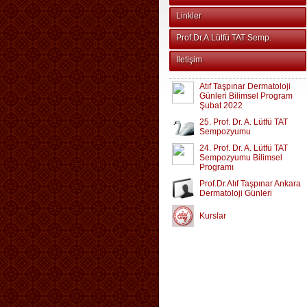
Linkler
Prof.Dr.A.Lütfü TAT Semp.
İletişim
Atıf Taşpınar Dermatoloji
Günleri Bilimsel Program
Şubat 2022
25. Prof. Dr. A. Lütfü TAT
Sempozyumu
24. Prof. Dr. A. Lütfü TAT
Sempozyumu Bilimsel
Programı
Prof.Dr.Atıf Taşpınar Ankara
Dermatoloji Günleri
Kurslar